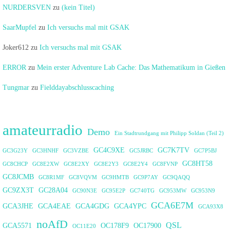
NURDERSVEN
zu
(kein Titel)
SaarMupfel
zu
Ich versuchs mal mit GSAK
Joker612
zu
Ich versuchs mal mit GSAK
ERROR
zu
Mein erster Adventure Lab Cache: Das Mathematikum in Gießen
Tungmar
zu
Fielddayabschlusscaching
amateurradio
Demo
Ein Stadtrundgang mit Philipp Soldan (Teil 2)
GC4C9XE
GC7K7TV
GC3G23Y
GC3HNHF
GC3VZBE
GC5JRBC
GC7P5BJ
GC8HT58
GC8CHCP
GC8E2XW
GC8E2XY
GC8E2Y3
GC8E2Y4
GC8FVNP
GC8JCMB
GC8R1MF
GC8VQVM
GC9HMTB
GC9P7AY
GC9QAQQ
GC9ZX3T
GC28A04
GC90N3E
GC95E2P
GC740TG
GC953MW
GC953N9
GCA6E7M
GCA3JHE
GCA4EAE
GCA4GDG
GCA4YPC
GCA93X8
noAfD
QSL
GCA5571
OC178F9
OC17900
OC11E20