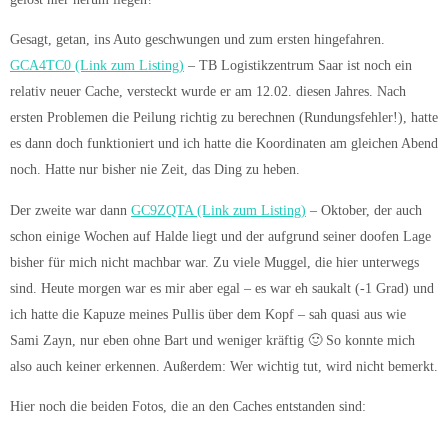
Gesagt, getan, ins Auto geschwungen und zum ersten hingefahren.
GCA4TC0 (Link zum Listing)
– TB Logistikzentrum Saar ist noch ein
relativ neuer Cache, versteckt wurde er am 12.02. diesen Jahres. Nach
ersten Problemen die Peilung richtig zu berechnen (Rundungsfehler!), hatte
es dann doch funktioniert und ich hatte die Koordinaten am gleichen Abend
noch. Hatte nur bisher nie Zeit, das Ding zu heben.
Der zweite war dann
GC9ZQTA (Link zum Listing)
– Oktober, der auch
schon einige Wochen auf Halde liegt und der aufgrund seiner doofen Lage
bisher für mich nicht machbar war. Zu viele Muggel, die hier unterwegs
sind. Heute morgen war es mir aber egal – es war eh saukalt (-1 Grad) und
ich hatte die Kapuze meines Pullis über dem Kopf – sah quasi aus wie
Sami Zayn, nur eben ohne Bart und weniger kräftig 🙂 So konnte mich
also auch keiner erkennen. Außerdem: Wer wichtig tut, wird nicht bemerkt.
Hier noch die beiden Fotos, die an den Caches entstanden sind: