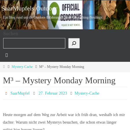
Zum
SaarMupfels Outdoor
Inhalt
Ein Blog rund um die Outdoor-Erfahrungen eines Geocaching-Neulings
springen
Suchen
Start
Mystery-Cache
M³ – Mystery Monday Morning
M³ – Mystery Monday Morning
SaarMupfel
27. Februar 2023
Mystery-Cache
Heute morgen auf dem Weg zur Arbeit war ich früh dran, weshalb ich mir
dachte: Warum nicht zwei Mysterys besuchen, die schon etwas länger
gelöst hier herum liegen?