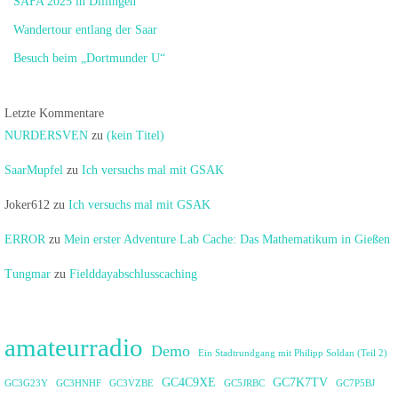
SAFA 2025 in Dillingen
Wandertour entlang der Saar
Besuch beim „Dortmunder U“
Letzte Kommentare
NURDERSVEN
zu
(kein Titel)
SaarMupfel
zu
Ich versuchs mal mit GSAK
Joker612
zu
Ich versuchs mal mit GSAK
ERROR
zu
Mein erster Adventure Lab Cache: Das Mathematikum in Gießen
Tungmar
zu
Fielddayabschlusscaching
amateurradio
Demo
Ein Stadtrundgang mit Philipp Soldan (Teil 2)
GC4C9XE
GC7K7TV
GC3G23Y
GC3HNHF
GC3VZBE
GC5JRBC
GC7P5BJ