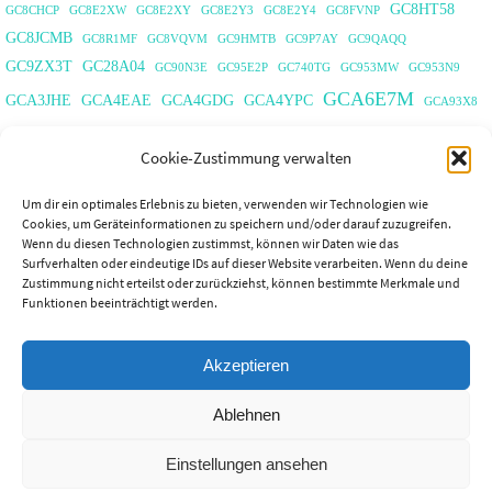
GC8HT58
GC8CHCP
GC8E2XW
GC8E2XY
GC8E2Y3
GC8E2Y4
GC8FVNP
GC8JCMB
GC8R1MF
GC8VQVM
GC9HMTB
GC9P7AY
GC9QAQQ
GC9ZX3T
GC28A04
GC90N3E
GC95E2P
GC740TG
GC953MW
GC953N9
GCA6E7M
GCA3JHE
GCA4EAE
GCA4GDG
GCA4YPC
GCA93X8
noAfD
QSL
GCA5571
OC178F9
OC17900
OC11E20
Cookie-Zustimmung verwalten
Tag der offenen Tür
TB9WT3P
Ukraine Charity Geocoin
Um dir ein optimales Erlebnis zu bieten, verwenden wir Technologien wie
Cookies, um Geräteinformationen zu speichern und/oder darauf zuzugreifen.
Wenn du diesen Technologien zustimmst, können wir Daten wie das
Surfverhalten oder eindeutige IDs auf dieser Website verarbeiten. Wenn du deine
Soziale Netzwerke
Zustimmung nicht erteilst oder zurückziehst, können bestimmte Merkmale und
Funktionen beeinträchtigt werden.
Mastodon
Blogverzeichnisse
Akzeptieren
Ablehnen
Einstellungen ansehen