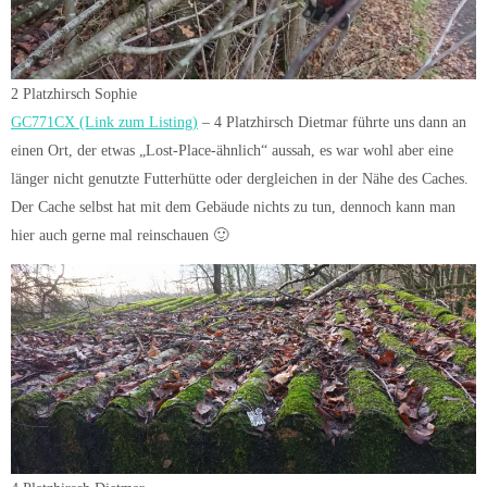
2 Platzhirsch Sophie
GC771CX (Link zum Listing)
– 4 Platzhirsch Dietmar führte uns dann an
einen Ort, der etwas „Lost-Place-ähnlich“ aussah, es war wohl aber eine
länger nicht genutzte Futterhütte oder dergleichen in der Nähe des Caches.
Der Cache selbst hat mit dem Gebäude nichts zu tun, dennoch kann man
hier auch gerne mal reinschauen 🙂