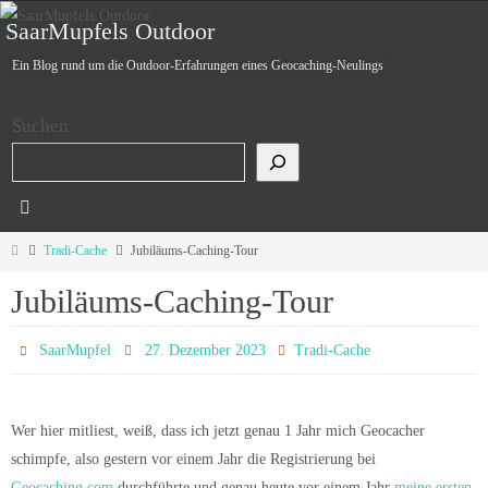
Zum
SaarMupfels Outdoor
Inhalt
Ein Blog rund um die Outdoor-Erfahrungen eines Geocaching-Neulings
springen
Suchen
Start
Tradi-Cache
Jubiläums-Caching-Tour
Jubiläums-Caching-Tour
SaarMupfel
27. Dezember 2023
Tradi-Cache
Wer hier mitliest, weiß, dass ich jetzt genau 1 Jahr mich Geocacher
schimpfe, also gestern vor einem Jahr die Registrierung bei
Geocaching.com
durchführte und genau heute vor einem Jahr
meine ersten