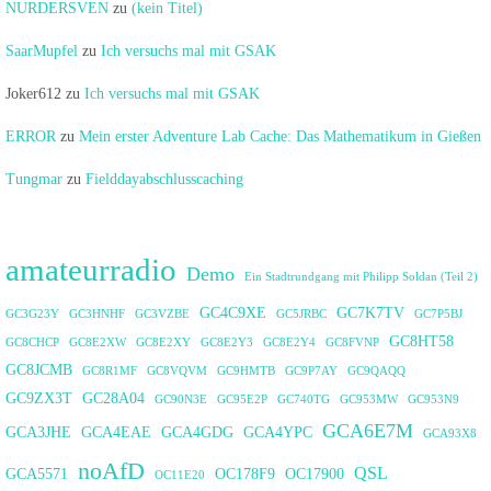
NURDERSVEN
zu
(kein Titel)
SaarMupfel
zu
Ich versuchs mal mit GSAK
Joker612
zu
Ich versuchs mal mit GSAK
ERROR
zu
Mein erster Adventure Lab Cache: Das Mathematikum in Gießen
Tungmar
zu
Fielddayabschlusscaching
amateurradio
Demo
Ein Stadtrundgang mit Philipp Soldan (Teil 2)
GC4C9XE
GC7K7TV
GC3G23Y
GC3HNHF
GC3VZBE
GC5JRBC
GC7P5BJ
GC8HT58
GC8CHCP
GC8E2XW
GC8E2XY
GC8E2Y3
GC8E2Y4
GC8FVNP
GC8JCMB
GC8R1MF
GC8VQVM
GC9HMTB
GC9P7AY
GC9QAQQ
GC9ZX3T
GC28A04
GC90N3E
GC95E2P
GC740TG
GC953MW
GC953N9
GCA6E7M
GCA3JHE
GCA4EAE
GCA4GDG
GCA4YPC
GCA93X8
noAfD
QSL
GCA5571
OC178F9
OC17900
OC11E20