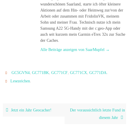
wunderschönen Saarland, starte ich öfter kleinere
Aktionen auf dem Hin- oder Heimweg zur/von der
Arbeit oder zusammen mit FridolinVK, meinem
Sohn und meiner Frau. Technisch nutze ich mein
Samsung A22 5G-Handy mit der c:geo-App oder
auch seit kurzem mein Garmin eTrex 32x zur Suche
der Caches.
Alle Beiträge anzeigen von SaarMupfel
→
,
,
,
,
.
GC5GVN4
GC771BK
GC771CF
GC771CX
GC771DA
.
Lesezeichen
Jetzt ein Jahr Geocacher!
Der voraussichtlich letzte Fund in
diesem Jahr