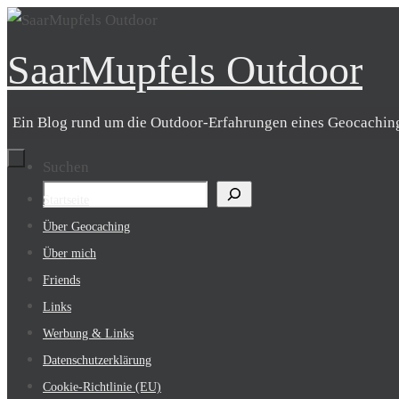
Zum
Inhalt
SaarMupfels Outdoor
springen
Ein Blog rund um die Outdoor-Erfahrungen eines Geocachin
Suchen
Zum
Startseite
Inhalt
Über Geocaching
springen
Über mich
Friends
Links
Werbung & Links
Datenschutzerklärung
Cookie-Richtlinie (EU)