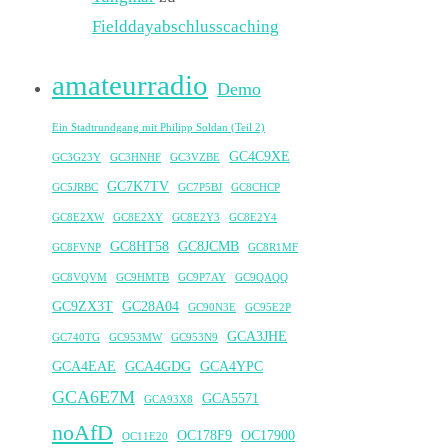
Fielddayabschlusscaching
amateurradio
Demo
Ein Stadtrundgang mit Philipp Soldan (Teil 2)
GC4C9XE
GC3G23Y
GC3HNHF
GC3VZBE
GC7K7TV
GC5JRBC
GC7P5BJ
GC8CHCP
GC8E2XW
GC8E2XY
GC8E2Y3
GC8E2Y4
GC8HT58
GC8JCMB
GC8FVNP
GC8R1MF
GC8VQVM
GC9HMTB
GC9P7AY
GC9QAQQ
GC9ZX3T
GC28A04
GC90N3E
GC95E2P
GCA3JHE
GC740TG
GC953MW
GC953N9
GCA4EAE
GCA4GDG
GCA4YPC
GCA6E7M
GCA5571
GCA93X8
noAfD
OC178F9
OC17900
OC11E20