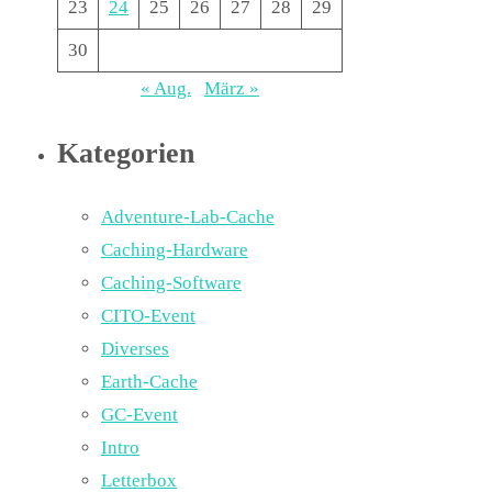
23
24
25
26
27
28
29
30
« Aug.
März »
Kategorien
Adventure-Lab-Cache
Caching-Hardware
Caching-Software
CITO-Event
Diverses
Earth-Cache
GC-Event
Intro
Letterbox