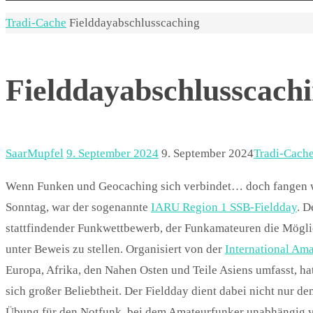
Start
Tradi-Cache
Fielddayabschlusscaching
Fielddayabschlusscach
SaarMupfel
9. September 2024
9. September 2024
Tradi-Cach
Wenn Funken und Geocaching sich verbindet… doch fangen 
Sonntag, war der sogenannte
IARU Region 1 SSB-Fieldday
. D
stattfindender Funkwettbewerb, der Funkamateuren die Möglic
unter Beweis zu stellen. Organisiert von der
International Am
Europa, Afrika, den Nahen Osten und Teile Asiens umfasst, ha
sich großer Beliebtheit. Der Fieldday dient dabei nicht nur d
Übung für den Notfunk, bei dem Amateurfunker unabhängig v