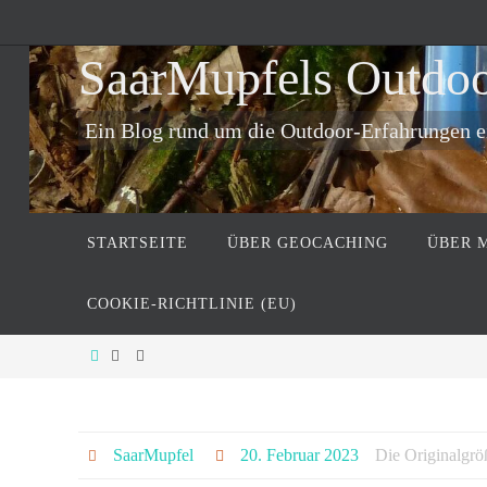
Zum
Inhalt
SaarMupfels Outdo
springen
Ein Blog rund um die Outdoor-Erfahrungen 
Zum
STARTSEITE
ÜBER GEOCACHING
ÜBER 
Inhalt
springen
COOKIE-RICHTLINIE (EU)
Start
SaarMupfel
20. Februar 2023
Die Originalgrö