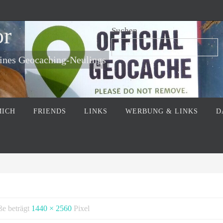
or
Suchen
eines Geocaching-Neulings
MICH
FRIENDS
LINKS
WERBUNG & LINKS
D
ße beträgt
1440 × 2560
Pixel