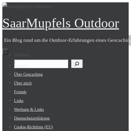
Zum
Inhalt
SaarMupfels Outdoor
springen
Ein Blog rund um die Outdoor-Erfahrungen eines Geocachin
Suchen
Zum
Startseite
Inhalt
Über Geocaching
springen
Über mich
Friends
Links
Werbung & Links
Datenschutzerklärung
Cookie-Richtlinie (EU)