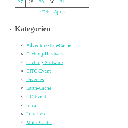
27
28
29
30
31
« Feb.
Apr. »
Kategorien
Adventure-Lab-Cache
Caching-Hardware
Caching-Software
CITO-Event
Diverses
Earth-Cache
GC-Event
Intro
Letterbox
Multi-Cache