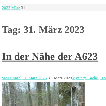
Start
2023
März
31
Tag:
31. März 2023
In der Nähe der A623
SaarMupfel
31. März 2023
31. März 2023
Mystery-Cache
,
Tra