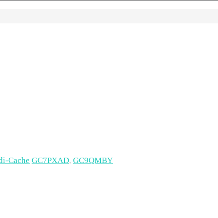
di-Cache
GC7PXAD
,
GC9QMBY