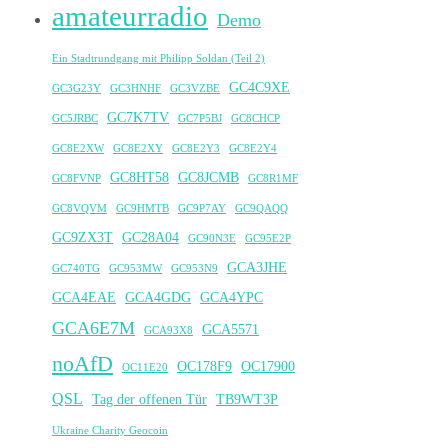
amateurradio
Demo
Ein Stadtrundgang mit Philipp Soldan (Teil 2)
GC4C9XE
GC3G23Y
GC3HNHF
GC3VZBE
GC7K7TV
GC5JRBC
GC7P5BJ
GC8CHCP
GC8E2XW
GC8E2XY
GC8E2Y3
GC8E2Y4
GC8HT58
GC8JCMB
GC8FVNP
GC8R1MF
GC8VQVM
GC9HMTB
GC9P7AY
GC9QAQQ
GC9ZX3T
GC28A04
GC90N3E
GC95E2P
GCA3JHE
GC740TG
GC953MW
GC953N9
GCA4EAE
GCA4GDG
GCA4YPC
GCA6E7M
GCA5571
GCA93X8
noAfD
OC178F9
OC17900
OC11E20
QSL
Tag der offenen Tür
TB9WT3P
Ukraine Charity Geocoin