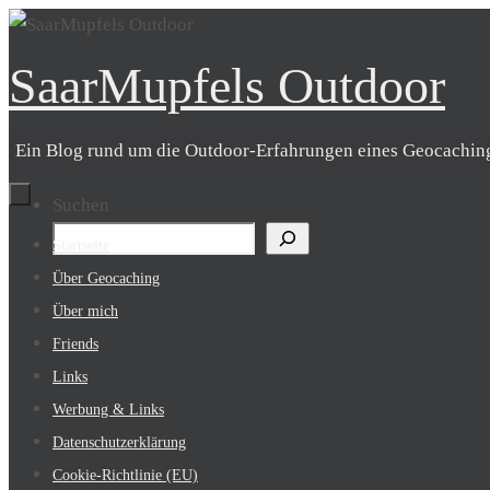
Zum
Inhalt
SaarMupfels Outdoor
springen
Ein Blog rund um die Outdoor-Erfahrungen eines Geocachin
Suchen
Zum
Startseite
Inhalt
Über Geocaching
springen
Über mich
Friends
Links
Werbung & Links
Datenschutzerklärung
Cookie-Richtlinie (EU)