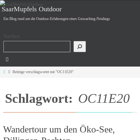
Zum
SaarMupfels Outdoor
Inhalt
Ein Blog rund um die Outdoor-Erfahrungen eines Geocaching-Neulings
springen
Suchen
Start
Beiträge verschlagwortet mit "OC11E20"
Schlagwort:
OC11E20
Wandertour um den Öko-See,