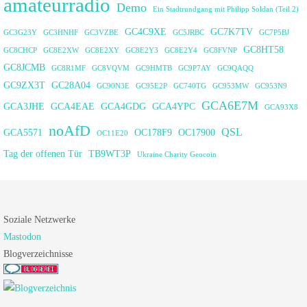
amateurradio
Demo
Ein Stadtrundgang mit Philipp Soldan (Teil 2)
GC4C9XE
GC7K7TV
GC3G23Y
GC3HNHF
GC3VZBE
GC5JRBC
GC7P5BJ
GC8HT58
GC8CHCP
GC8E2XW
GC8E2XY
GC8E2Y3
GC8E2Y4
GC8FVNP
GC8JCMB
GC8R1MF
GC8VQVM
GC9HMTB
GC9P7AY
GC9QAQQ
GC9ZX3T
GC28A04
GC90N3E
GC95E2P
GC740TG
GC953MW
GC953N9
GCA6E7M
GCA3JHE
GCA4EAE
GCA4GDG
GCA4YPC
GCA93X8
noAfD
QSL
GCA5571
OC178F9
OC17900
OC11E20
Tag der offenen Tür
TB9WT3P
Ukraine Charity Geocoin
Soziale Netzwerke
Mastodon
Blogverzeichnisse