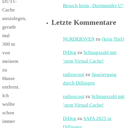
D1/T1-
Besuch beim „Dortmunder U“
Cache
auszulegen,
Letzte Kommentare
gerade
mal
NURDERSVEN
zu
(kein Titel)
300 m
DjDog
zu
Schnapszahl mit
von
’nem Virtual Cache!
meinem
zu
radioscout
zu
Spaziergang
Hause
durch Dillingen
entfernt.
Ich
radioscout
zu
Schnapszahl mit
wollte
’nem Virtual Cache!
schon
DjDog
zu
SAFA 2025 in
immer
Dillingen