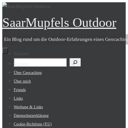
Zum
Inhalt
SaarMupfels Outdoor
springen
Ein Blog rund um die Outdoor-Erfahrungen eines Geocachin
Suchen
Zum
Startseite
Inhalt
Über Geocaching
springen
Über mich
Friends
Links
Werbung & Links
Datenschutzerklärung
Cookie-Richtlinie (EU)