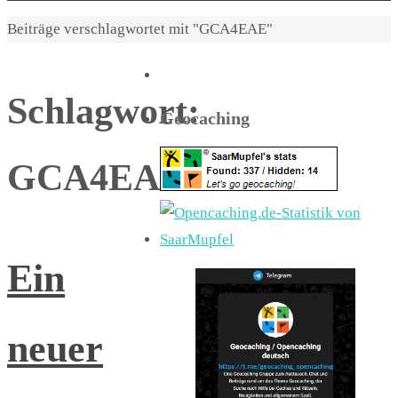
Start
Beiträge verschlagwortet mit "GCA4EAE"
Schlagwort:
Geocaching
GCA4EAE
Ein
neuer