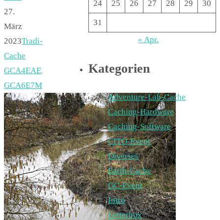
24
25
26
27
28
29
30
27.
31
März
« Apr.
2023
Tradi-
Cache
Kategorien
GCA4EAE
,
GCA6E7M
Adventure-Lab-Cache
Caching-Hardware
Caching-Software
CITO-Event
Diverses
Earth-Cache
GC-Event
Intro
Letterbox