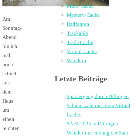
Multi-Cache
Mystery-Cache
Am
Radfahren
Sonntag-
Trackable
Abend
Tradi-Cache
bin ich
Virtual-Cache
mal
Wandern
noch
schnell
Letzte Beiträge
aus
dem
Spaziergang durch Dillingen
Haus,
Schnapszahl mit ’nem Virtual
um
Cache!
einen
SAFA 2025 in Dillingen
leichten
Wandertour entlang der Saar