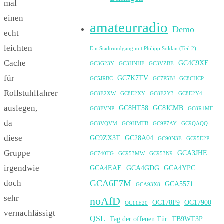
mal
einen
amateurradio
Demo
echt
leichten
Ein Stadtrundgang mit Philipp Soldan (Teil 2)
Cache
GC4C9XE
GC3G23Y
GC3HNHF
GC3VZBE
für
GC7K7TV
GC5JRBC
GC7P5BJ
GC8CHCP
Rollstuhlfahrer
GC8E2XW
GC8E2XY
GC8E2Y3
GC8E2Y4
auslegen,
GC8HT58
GC8JCMB
GC8FVNP
GC8R1MF
da
GC8VQVM
GC9HMTB
GC9P7AY
GC9QAQQ
diese
GC9ZX3T
GC28A04
GC90N3E
GC95E2P
Gruppe
GCA3JHE
GC740TG
GC953MW
GC953N9
irgendwie
GCA4EAE
GCA4GDG
GCA4YPC
doch
GCA6E7M
GCA5571
GCA93X8
sehr
noAfD
OC178F9
OC17900
OC11E20
vernachlässigt
QSL
Tag der offenen Tür
TB9WT3P