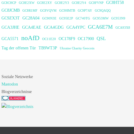
GC8HT58
GC8CHCP
GC8E2XW
GC8E2XY
GC8E2Y3
GC8E2Y4
GC8FVNP
GC8JCMB
GC8R1MF
GC8VQVM
GC9HMTB
GC9P7AY
GC9QAQQ
GC9ZX3T
GC28A04
GC90N3E
GC95E2P
GC740TG
GC953MW
GC953N9
GCA6E7M
GCA3JHE
GCA4EAE
GCA4GDG
GCA4YPC
GCA93X8
noAfD
QSL
GCA5571
OC178F9
OC17900
OC11E20
Tag der offenen Tür
TB9WT3P
Ukraine Charity Geocoin
Soziale Netzwerke
Mastodon
Blogverzeichnisse