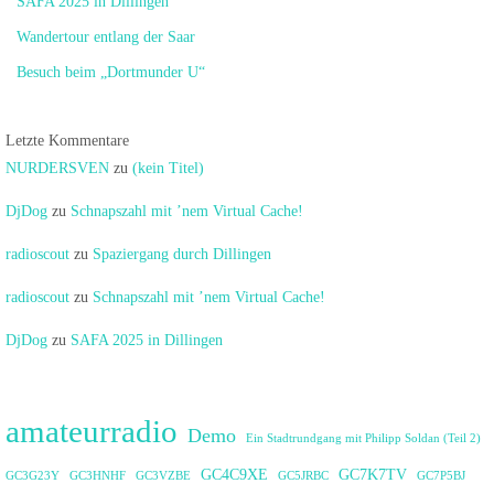
SAFA 2025 in Dillingen
Wandertour entlang der Saar
Besuch beim „Dortmunder U“
Letzte Kommentare
NURDERSVEN
zu
(kein Titel)
DjDog
zu
Schnapszahl mit ’nem Virtual Cache!
radioscout
zu
Spaziergang durch Dillingen
radioscout
zu
Schnapszahl mit ’nem Virtual Cache!
DjDog
zu
SAFA 2025 in Dillingen
amateurradio
Demo
Ein Stadtrundgang mit Philipp Soldan (Teil 2)
GC4C9XE
GC7K7TV
GC3G23Y
GC3HNHF
GC3VZBE
GC5JRBC
GC7P5BJ