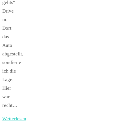
gehts“
Drive
in.
Dort
das
Auto
abgestellt,
sondierte
ich die
Lage.
Hier
war
recht…
Weiterlesen