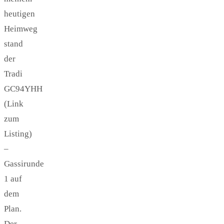
heutigen
Heimweg
stand
der
Tradi
GC94YHH
(Link
zum
Listing)
–
Gassirunde
1 auf
dem
Plan.
Der