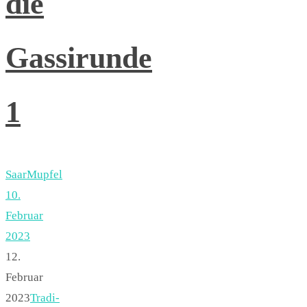
die
Gassirunde
1
SaarMupfel
10.
Februar
2023
12.
Februar
2023
Tradi-