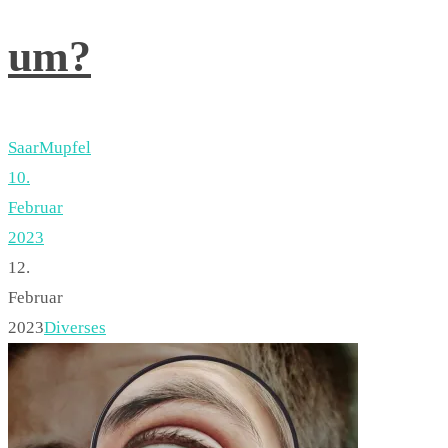
um?
SaarMupfel
10.
Februar
2023
12.
Februar
2023
Diverses