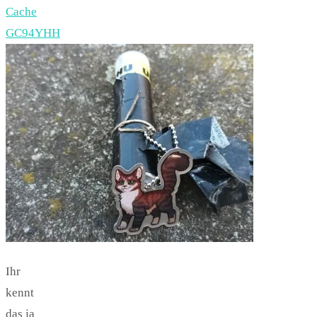
Cache
GC94YHH
Ihr
kennt
das ja