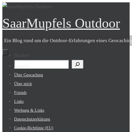
Zum
Inhalt
SaarMupfels Outdoor
springen
Ein Blog rund um die Outdoor-Erfahrungen eines Geocachin
Suchen
Zum
Startseite
Inhalt
Über Geocaching
springen
Über mich
Friends
Links
Werbung & Links
Datenschutzerklärung
Cookie-Richtlinie (EU)