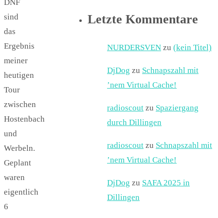
DNF
Letzte Kommentare
sind
das
Ergebnis
NURDERSVEN
zu
(kein Titel)
meiner
DjDog
zu
Schnapszahl mit
heutigen
’nem Virtual Cache!
Tour
zwischen
radioscout
zu
Spaziergang
Hostenbach
durch Dillingen
und
radioscout
zu
Schnapszahl mit
Werbeln.
’nem Virtual Cache!
Geplant
waren
DjDog
zu
SAFA 2025 in
eigentlich
Dillingen
6