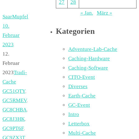
27
28
« Jan.
März »
SaarMupfel
10.
Kategorien
Februar
2023
Adventure-Lab-Cache
12.
Caching-Hardware
Februar
Caching-Software
2023
Tradi-
CITO-Event
Cache
Diverses
GC51QTY
,
Earth-Cache
GC5RMEV
,
GC-Event
GC8CHBA
,
Intro
GC8J3HK
,
Letterbox
GC9PT6F
,
Multi-Cache
GC9ZX3T