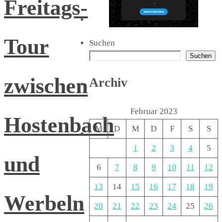
Freitags-
Tour
Suchen
Suchen
zwischen
Archiv
Februar 2023
Hostenbach
M
D
M
D
F
S
S
1
2
3
4
5
und
6
7
8
9
10
11
12
13
14
15
16
17
18
19
Werbeln
20
21
22
23
24
25
26