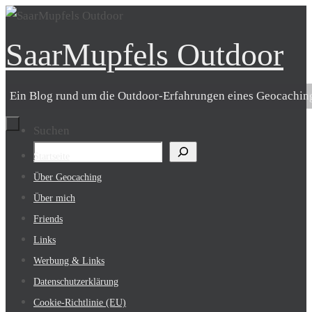
Zum
Inhalt
SaarMupfels Outdoor
springen
Ein Blog rund um die Outdoor-Erfahrungen eines Geocachin
Suchen
Zum
Startseite
Inhalt
Über Geocaching
springen
Über mich
Friends
Links
Werbung & Links
Datenschutzerklärung
Cookie-Richtlinie (EU)