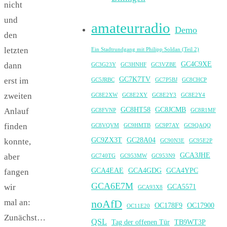
nicht
und
amateurradio
Demo
den
letzten
Ein Stadtrundgang mit Philipp Soldan (Teil 2)
GC4C9XE
dann
GC3G23Y
GC3HNHF
GC3VZBE
GC7K7TV
erst im
GC5JRBC
GC7P5BJ
GC8CHCP
zweiten
GC8E2XW
GC8E2XY
GC8E2Y3
GC8E2Y4
GC8HT58
GC8JCMB
Anlauf
GC8FVNP
GC8R1MF
finden
GC8VQVM
GC9HMTB
GC9P7AY
GC9QAQQ
GC9ZX3T
GC28A04
konnte,
GC90N3E
GC95E2P
GCA3JHE
aber
GC740TG
GC953MW
GC953N9
GCA4EAE
GCA4GDG
GCA4YPC
fangen
GCA6E7M
wir
GCA5571
GCA93X8
mal an:
noAfD
OC178F9
OC17900
OC11E20
Zunächst…
QSL
Tag der offenen Tür
TB9WT3P