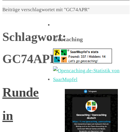
Start
Beiträge verschlagwortet mit "GC74APR"
Schlagwort:
Geocaching
GC74APR
Runde
in