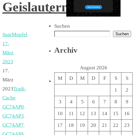
Geislautern
Suchen
Suchen
SaarMupfel
17.
Archiv
März
2023
August 2026
17.
M
D
M
D
F
S
S
März
2023
Tradi-
1
2
Cache
3
4
5
6
7
8
9
GC74AP0
,
10
11
12
13
14
15
16
GC74AP3
,
GC74AP7
,
17
18
19
20
21
22
23
GC74APA
,