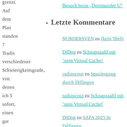
grenzt.
Besuch beim „Dortmunder U“
Auf
dem
Letzte Kommentare
Plan
standen
NURDERSVEN
zu
(kein Titel)
7
DjDog
zu
Schnapszahl mit
Tradis
’nem Virtual Cache!
verschiedener
Schwierigkeitsgrade,
radioscout
zu
Spaziergang
von
durch Dillingen
denen
ich 5
radioscout
zu
Schnapszahl mit
sofort,
’nem Virtual Cache!
einen
DjDog
zu
SAFA 2025 in
gar
Dillingen