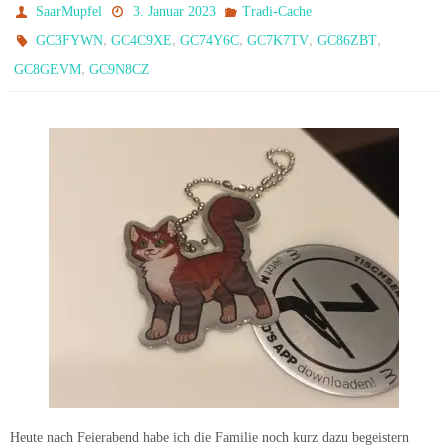
SaarMupfel
3. Januar 2023
Tradi-Cache
,
,
,
,
,
GC3FYWN
GC4C9XE
GC74Y6C
GC7K7TV
GC86ZBT
,
GC8GEVM
GC9N8CZ
Heute nach Feierabend habe ich die Familie noch kurz dazu begeistern