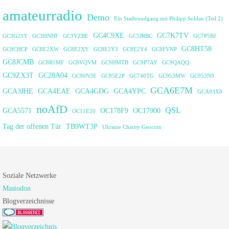
amateurradio
Demo
Ein Stadtrundgang mit Philipp Soldan (Teil 2)
GC4C9XE
GC7K7TV
GC3G23Y
GC3HNHF
GC3VZBE
GC5JRBC
GC7P5BJ
GC8HT58
GC8CHCP
GC8E2XW
GC8E2XY
GC8E2Y3
GC8E2Y4
GC8FVNP
GC8JCMB
GC8R1MF
GC8VQVM
GC9HMTB
GC9P7AY
GC9QAQQ
GC9ZX3T
GC28A04
GC90N3E
GC95E2P
GC740TG
GC953MW
GC953N9
GCA6E7M
GCA3JHE
GCA4EAE
GCA4GDG
GCA4YPC
GCA93X8
noAfD
QSL
GCA5571
OC178F9
OC17900
OC11E20
Tag der offenen Tür
TB9WT3P
Ukraine Charity Geocoin
Soziale Netzwerke
Mastodon
Blogverzeichnisse