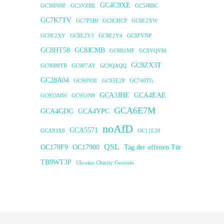
GC4C9XE
GC3HNHF
GC3VZBE
GC5JRBC
GC7K7TV
GC7P5BJ
GC8CHCP
GC8E2XW
GC8E2XY
GC8E2Y3
GC8E2Y4
GC8FVNP
GC8HT58
GC8JCMB
GC8R1MF
GC8VQVM
GC9ZX3T
GC9HMTB
GC9P7AY
GC9QAQQ
GC28A04
GC90N3E
GC95E2P
GC740TG
GCA3JHE
GCA4EAE
GC953MW
GC953N9
GCA6E7M
GCA4GDG
GCA4YPC
noAfD
GCA5571
GCA93X8
OC11E20
QSL
OC178F9
OC17900
Tag der offenen Tür
TB9WT3P
Ukraine Charity Geocoin