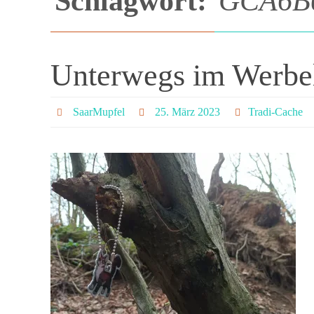
Schlagwort:
GCA6B
Unterwegs im Werbe
SaarMupfel
25. März 2023
Tradi-Cache