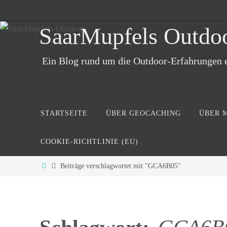
Zum
Inhalt
SaarMupfels Outdo
springen
Ein Blog rund um die Outdoor-Erfahrungen 
Zum
STARTSEITE
ÜBER GEOCACHING
ÜBER 
Inhalt
springen
COOKIE-RICHTLINIE (EU)
Start
Beiträge verschlagwortet mit "GCA6B05"