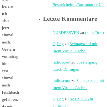
Besuch beim „Dortmunder U“
liefere
ich
Letzte Kommentare
also
jetzt
NURDERSVEN
zu
(kein Titel)
einmal
nach.
DjDog
zu
Schnapszahl mit
Gestern
’nem Virtual Cache!
vormittag
radioscout
zu
Spaziergang
bin ich
durch Dillingen
erst
einmal
radioscout
zu
Schnapszahl mit
nach
’nem Virtual Cache!
Fischbach
DjDog
zu
SAFA 2025 in
gefahren,
Dillingen
da wir