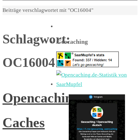
Start
Beiträge verschlagwortet mit "OC16004"
Schlagwort:
Geocaching
OC16004
Opencaching-
Caches