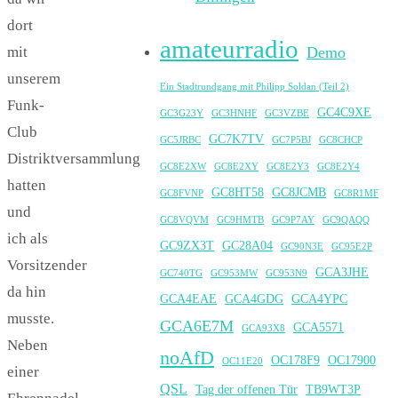
dort
amateurradio
mit
Demo
unserem
Ein Stadtrundgang mit Philipp Soldan (Teil 2)
Funk-
GC4C9XE
GC3G23Y
GC3HNHF
GC3VZBE
Club
GC7K7TV
GC5JRBC
GC7P5BJ
GC8CHCP
Distriktversammlung
GC8E2XW
GC8E2XY
GC8E2Y3
GC8E2Y4
hatten
GC8HT58
GC8JCMB
GC8FVNP
GC8R1MF
und
GC8VQVM
GC9HMTB
GC9P7AY
GC9QAQQ
ich als
GC9ZX3T
GC28A04
GC90N3E
GC95E2P
Vorsitzender
GCA3JHE
GC740TG
GC953MW
GC953N9
da hin
GCA4EAE
GCA4GDG
GCA4YPC
musste.
GCA6E7M
GCA5571
GCA93X8
Neben
noAfD
OC178F9
OC17900
OC11E20
einer
QSL
Tag der offenen Tür
TB9WT3P