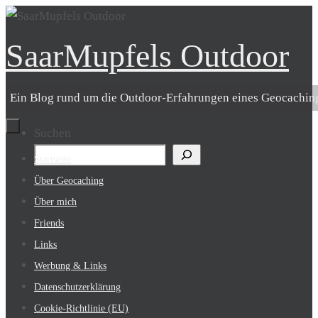
Zum
Inhalt
SaarMupfels Outdoor
springen
Ein Blog rund um die Outdoor-Erfahrungen eines Geocachin
Suchen
Zum
Startseite
Inhalt
Über Geocaching
springen
Über mich
Friends
Links
Werbung & Links
Datenschutzerklärung
Cookie-Richtlinie (EU)