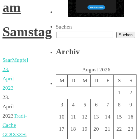
am
Suchen
Samstag
Suchen
Archiv
SaarMupfel
23.
August 2026
April
M
D
M
D
F
S
S
2023
1
2
23.
3
4
5
6
7
8
9
April
2023
Tradi-
10
11
12
13
14
15
16
Cache
17
18
19
20
21
22
23
GC8X3ZH
,