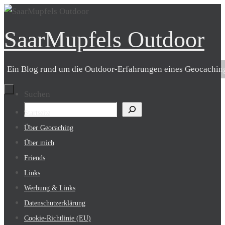
Zum
Inhalt
SaarMupfels Outdoor
springen
Ein Blog rund um die Outdoor-Erfahrungen eines Geocachin
Suchen
Zum
Startseite
Inhalt
Über Geocaching
springen
Über mich
Friends
Links
Werbung & Links
Datenschutzerklärung
Cookie-Richtlinie (EU)