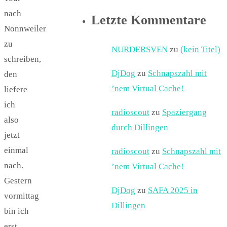
nach
Letzte Kommentare
Nonnweiler
zu
NURDERSVEN
zu
(kein Titel)
schreiben,
DjDog
zu
Schnapszahl mit
den
’nem Virtual Cache!
liefere
ich
radioscout
zu
Spaziergang
also
durch Dillingen
jetzt
einmal
radioscout
zu
Schnapszahl mit
nach.
’nem Virtual Cache!
Gestern
DjDog
zu
SAFA 2025 in
vormittag
Dillingen
bin ich
erst