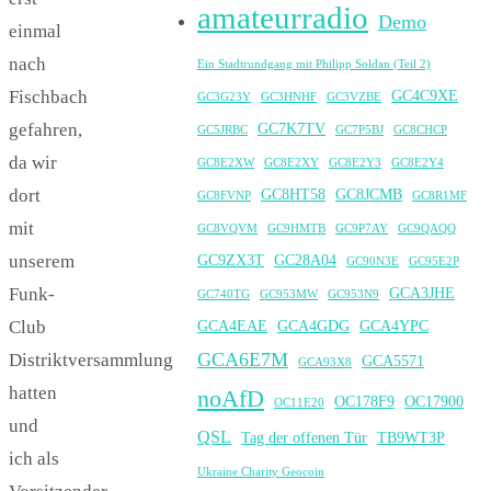
amateurradio
Demo
einmal
nach
Ein Stadtrundgang mit Philipp Soldan (Teil 2)
Fischbach
GC4C9XE
GC3G23Y
GC3HNHF
GC3VZBE
gefahren,
GC7K7TV
GC5JRBC
GC7P5BJ
GC8CHCP
da wir
GC8E2XW
GC8E2XY
GC8E2Y3
GC8E2Y4
dort
GC8HT58
GC8JCMB
GC8FVNP
GC8R1MF
mit
GC8VQVM
GC9HMTB
GC9P7AY
GC9QAQQ
unserem
GC9ZX3T
GC28A04
GC90N3E
GC95E2P
Funk-
GCA3JHE
GC740TG
GC953MW
GC953N9
Club
GCA4EAE
GCA4GDG
GCA4YPC
GCA6E7M
Distriktversammlung
GCA5571
GCA93X8
hatten
noAfD
OC178F9
OC17900
OC11E20
und
QSL
Tag der offenen Tür
TB9WT3P
ich als
Ukraine Charity Geocoin