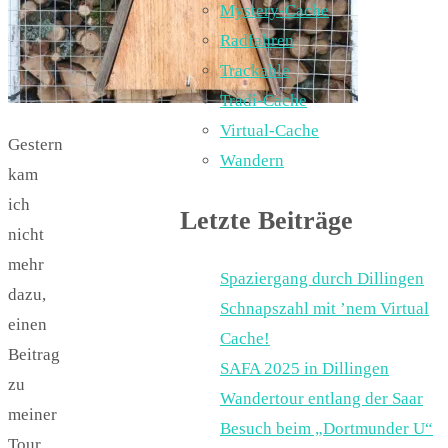
Mystery-Cache
Radfahren
Trackable
Tradi-Cache
Virtual-Cache
Gestern
Wandern
kam
ich
Letzte Beiträge
nicht
mehr
Spaziergang durch Dillingen
dazu,
Schnapszahl mit ’nem Virtual
einen
Cache!
Beitrag
SAFA 2025 in Dillingen
zu
Wandertour entlang der Saar
meiner
Besuch beim „Dortmunder U“
Tour