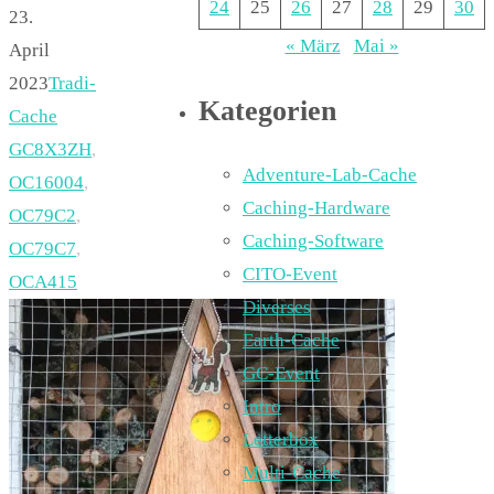
24
25
26
27
28
29
30
23.
« März
Mai »
April
2023
Tradi-
Kategorien
Cache
GC8X3ZH
,
Adventure-Lab-Cache
OC16004
,
Caching-Hardware
OC79C2
,
Caching-Software
OC79C7
,
CITO-Event
OCA415
Diverses
Earth-Cache
GC-Event
Intro
Letterbox
Multi-Cache