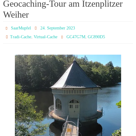
Geocaching-Tour am Itzenplitzer
Weiher
SaarMupfel
24. September 2023
,
,
Tradi-Cache
Virtual-Cache
GC47G7M
GC890D5