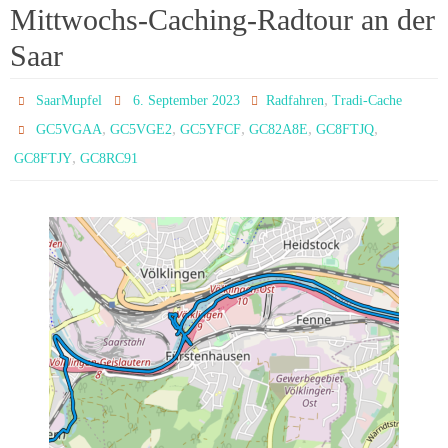
Mittwochs-Caching-Radtour an der
Saar
,
SaarMupfel
6. September 2023
Radfahren
Tradi-Cache
,
,
,
,
,
GC5VGAA
GC5VGE2
GC5YFCF
GC82A8E
GC8FTJQ
,
GC8FTJY
GC8RC91