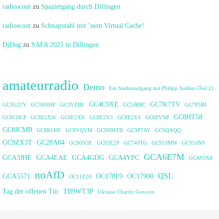
radioscout
zu
Spaziergang durch Dillingen
radioscout
zu
Schnapszahl mit ’nem Virtual Cache!
DjDog
zu
SAFA 2025 in Dillingen
amateurradio
Demo
Ein Stadtrundgang mit Philipp Soldan (Teil 2)
GC4C9XE
GC7K7TV
GC3G23Y
GC3HNHF
GC3VZBE
GC5JRBC
GC7P5BJ
GC8HT58
GC8CHCP
GC8E2XW
GC8E2XY
GC8E2Y3
GC8E2Y4
GC8FVNP
GC8JCMB
GC8R1MF
GC8VQVM
GC9HMTB
GC9P7AY
GC9QAQQ
GC9ZX3T
GC28A04
GC90N3E
GC95E2P
GC740TG
GC953MW
GC953N9
GCA6E7M
GCA3JHE
GCA4EAE
GCA4GDG
GCA4YPC
GCA93X8
noAfD
QSL
GCA5571
OC178F9
OC17900
OC11E20
Tag der offenen Tür
TB9WT3P
Ukraine Charity Geocoin