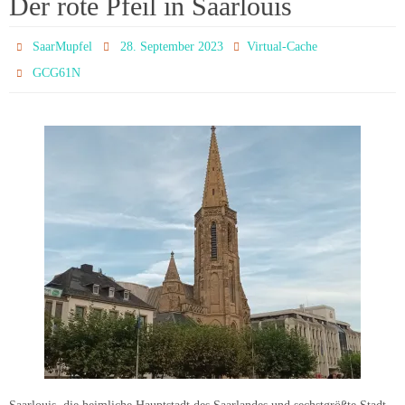
Der rote Pfeil in Saarlouis
SaarMupfel
28. September 2023
Virtual-Cache
GCG61N
Saarlouis, die heimliche Hauptstadt des Saarlandes und sechstgrößte Stadt